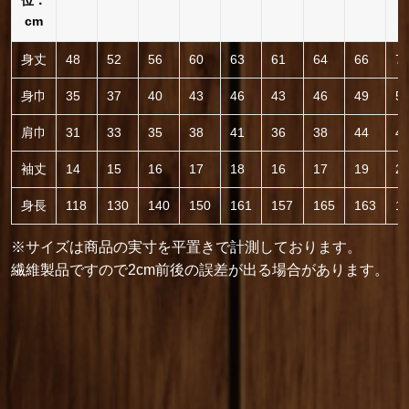
位：
cm
身丈
48
52
56
60
63
61
64
66
7
身巾
35
37
40
43
46
43
46
49
5
肩巾
31
33
35
38
41
36
38
44
4
袖丈
14
15
16
17
18
16
17
19
2
身長
118
130
140
150
161
157
165
163
1
※サイズは商品の実寸を平置きで計測しております。
繊維製品ですので2cm前後の誤差が出る場合があります。