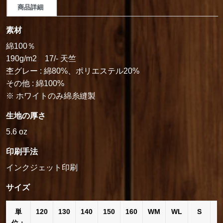
商品詳細
素材
綿100％
190g/m2 17/- 天竺
杢グレー : 綿80%、ポリエステル20%
その他 : 綿100%
※ ホワイトのみ綿糸縫製
生地の厚さ
5.6 oz
印刷手法
インクジェット印刷
サイズ
単
120
130
140
150
160
WM
WL
S