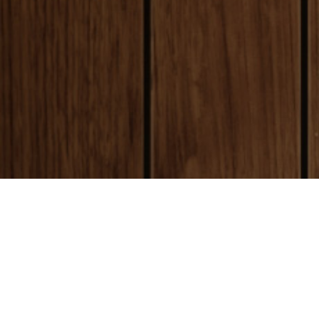
payment
お支払い方法
銀行振込(前払い)
ご入金確認後
に製作開始となります。 振込手数料はお客様ご負担とな