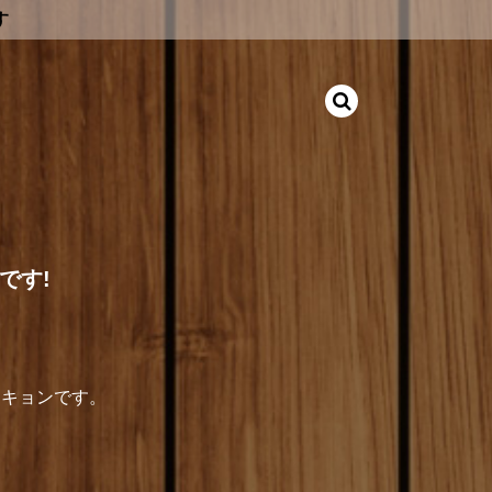
す
です!
はキョンです。