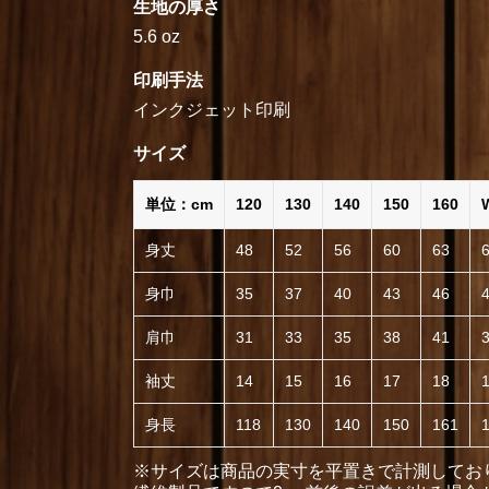
生地の厚さ
5.6 oz
印刷手法
インクジェット印刷
サイズ
単位：cm
120
130
140
150
160
身丈
48
52
56
60
63
身巾
35
37
40
43
46
肩巾
31
33
35
38
41
袖丈
14
15
16
17
18
身長
118
130
140
150
161
※サイズは商品の実寸を平置きで計測してお