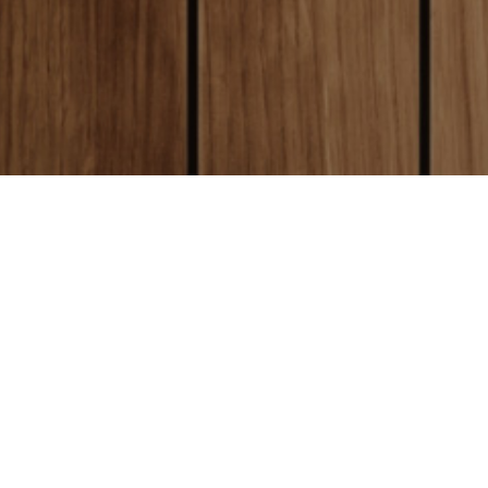
local_shipping
送料について
全国一律送料250円
クレジットカード決済
（沖縄、離島は1800円）
と同時に制作が開始となります。
お
today
方
はクレジットカード払いをご利用
お届けについて
い。
平日営業日午前9時
までにご注文い
通常商品