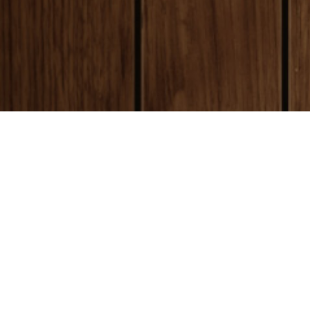
payment
お支払い方法
銀行振込(前払い)
ご入金確認後
に製作開始となります。 振込
ご購入
手数料はお客様ご負担となります。ご了承
急ぎの
ください。
くださ
代金引換(後払い)