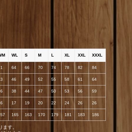
WM
WL
S
M
L
XL
XXL
XXXL
61
64
66
70
74
78
82
84
43
46
49
52
55
58
61
64
36
38
44
47
50
53
56
59
16
17
19
20
22
24
26
26
157
165
163
170
179
181
183
186
ります。