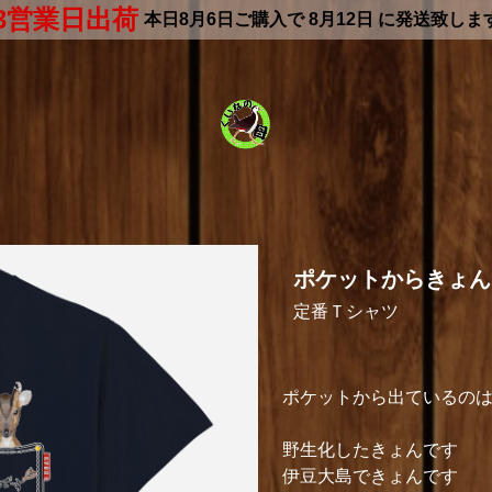
3営業日出荷
本日
8月6日
ご購入で
8月12日
に発送致しま
ポケットからきょん
定番Ｔシャツ
ポケットから出ているの
野生化したきょんです
伊豆大島できょんです