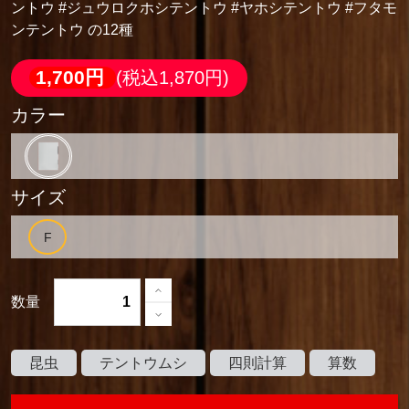
ントウ #ジュウロクホシテントウ #ヤホシテントウ #フタモ
ンテントウ の12種
1,700円
(税込1,870円)
カラー
サイズ
数量
昆虫
テントウムシ
四則計算
算数