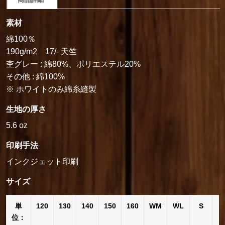
素材
綿100％
190g/m2 17/- 天竺
杢グレー : 綿80%、ポリエステル20%
その他 : 綿100%
※ ホワイトのみ綿糸縫製
生地の厚さ
5.6 oz
印刷手法
インクジェット印刷
サイズ
単
120
130
140
150
160
WM
WL
S
位：