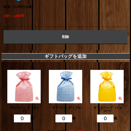
単価 : (1,050円×1枚)
小計 : 1,050円
削除
ギフトバッグを追加
ギフトバッグ（ピン
ギフトバッグ（ブル
ギフトバッグ（イエ
ク）
ー）
ロー）
個
個
個